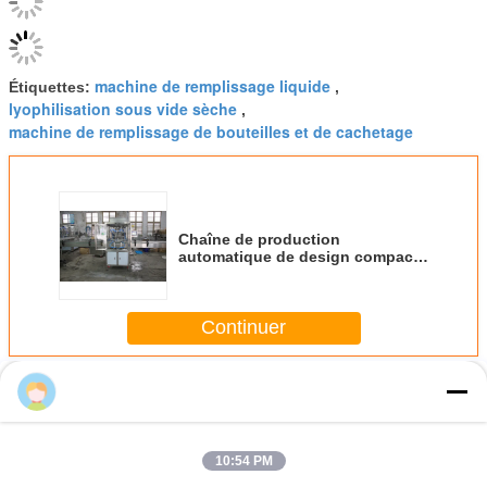
3. Puissance (kilowatt) : 0.75kw
4. Production (C/h) : 2000
5. Diamètre de pot : Φ50-70 H90-200 (le besoin spécial de taille
adapté aux besoins du client)
2.2Picture pour la référence :
machine de remplissage liquide
Étiquettes:
,
lyophilisation sous vide sèche
,
machine de remplissage de bouteilles et de cachetage
Chaîne de production
automatique de design compact
installation commode liquide de
machine de remplissage de pâte
10:54 PM