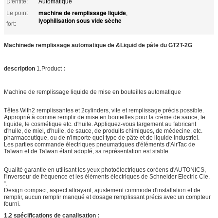
D'entité:
Automatique
machine de remplissage liquide
Le point
,
lyophilisation sous vide sèche
fort:
Machinede remplissage automatique de &Liquid de pâte du GT2T-2G
description
1.Product
:
Machine de remplissage liquide de mise en bouteilles automatique
Têtes With2 remplissantes et 2cylinders, vite et remplissage précis possible.
Approprié à comme remplir de mise en bouteilles pour la crème de sauce, le
liquide, le cosmétique etc. d'huile. Appliquez-vous largement au fabricant
d'huile, de miel, d'huile, de sauce, de produits chimiques, de médecine, etc.
pharmaceutique, ou de n'importe quel type de pâte et de liquide industriel.
Les parties commande électriques pneumatiques d'éléments d'AirTac de
Taïwan et de Taïwan étant adopté, sa représentation est stable.
Qualité garantie en utilisant les yeux photoélectriques coréens d'AUTONICS,
l'inverseur de fréquence et les éléments électriques de Schneider Electric Cie.
“.
Design compact, aspect attrayant, ajustement commode d'installation et de
remplir, aucun remplir manqué et dosage remplissant précis avec un compteur
fourni.
1,2 spécifications de canalisation :