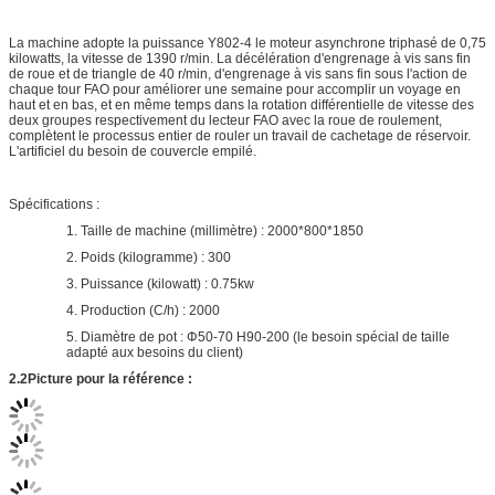
Récepteur de matériaux pour arrêter le bâton de matériaux sur le pot :
La tête
2.YQX-G
simple automatique peut scelleur
2,1 description de produit :
La machine adopte la puissance Y802-4 le moteur asynchrone triphasé de 0,75
kilowatts, la vitesse de 1390 r/min. La décélération d'engrenage à vis sans fin
de roue et de triangle de 40 r/min, d'engrenage à vis sans fin sous l'action de
chaque tour FAO pour améliorer une semaine pour accomplir un voyage en
haut et en bas, et en même temps dans la rotation différentielle de vitesse des
deux groupes respectivement du lecteur FAO avec la roue de roulement,
complètent le processus entier de rouler un travail de cachetage de réservoir.
L'artificiel du besoin de couvercle empilé.
Spécifications :
1. Taille de machine (millimètre) : 2000*800*1850
2. Poids (kilogramme) : 300